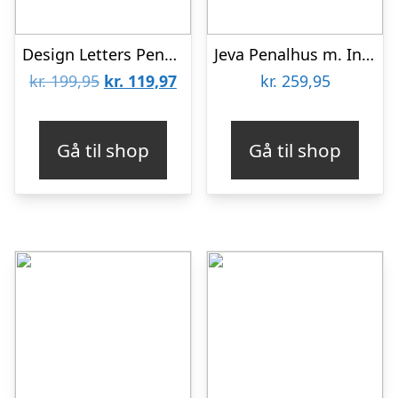
Design Letters Penalhus – Work – Grå
Jeva Penalhus m. Indhold – Twozip – Rainbow Mermaid
Den
Den
kr.
199,95
kr.
119,97
kr.
259,95
oprindelige
aktuelle
pris
pris
Gå til shop
Gå til shop
var:
er:
kr. 199,95.
kr. 119,97.