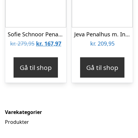
Sofie Schnoor Penalhus – Champagne Glitter m. Hi
Jeva Penalhus m. Indhold – Twozip – Shimmer Rainbow
Den
Den
kr.
279,95
kr.
167,97
kr.
209,95
oprindelige
aktuelle
pris
pris
Gå til shop
Gå til shop
var:
er:
kr. 279,95.
kr. 167,97.
Varekategorier
Produkter