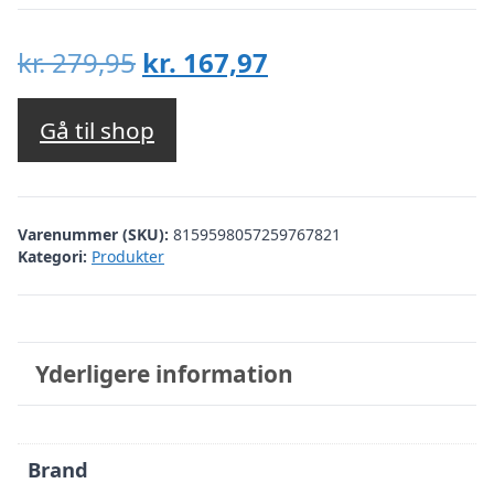
Den
Den
kr.
279,95
kr.
167,97
oprindelige
aktuelle
pris
pris
Gå til shop
var:
er:
kr. 279,95.
kr. 167,97.
Varenummer (SKU):
8159598057259767821
Kategori:
Produkter
Yderligere information
Brand