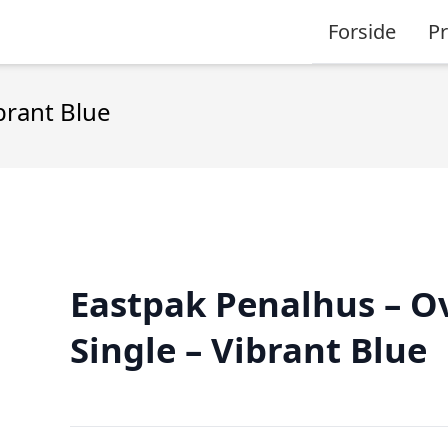
Forside
P
brant Blue
Eastpak Penalhus – O
Single – Vibrant Blue