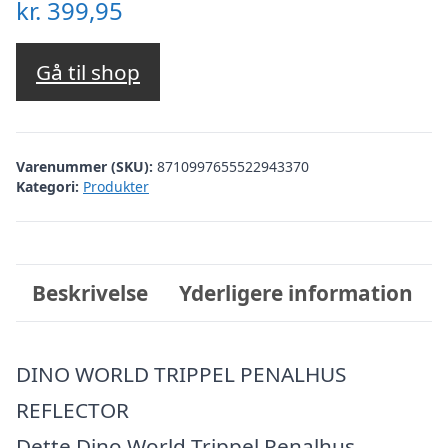
kr.
399,95
Gå til shop
Varenummer (SKU):
8710997655522943370
Kategori:
Produkter
Beskrivelse
Yderligere information
DINO WORLD TRIPPEL PENALHUS
REFLECTOR
Dette Dino World Trippel Penalhus