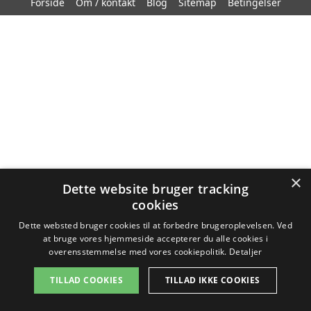
Forside
Om / kontakt
Blog
Sitemap
Betingelser
×
Dette website bruger tracking
cookies
Dette websted bruger cookies til at forbedre brugeroplevelsen. Ved
at bruge vores hjemmeside accepterer du alle cookies i
overensstemmelse med vores cookiepolitik.
Detaljer
TILLAD COOKIES
TILLAD IKKE COOKIES